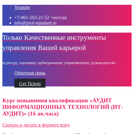
Промотать
Youtube
к
+7-961-503-21-52 +вотсап
содержимому
info@prof-standard.ru
Только Качественные инструменты
управления Вашей карьерой
аудитору, оценщику, арбитражному управляющему, руководителю
Обратная связь
Get Tickets
Курс повышения квалификации «АУДИТ
ИНФОРМАЦИОННЫХ ТЕХНОЛОГИЙ (ИТ-
АУДИТ)» (16 ак.часа)
Скачать и читать в формате ворд