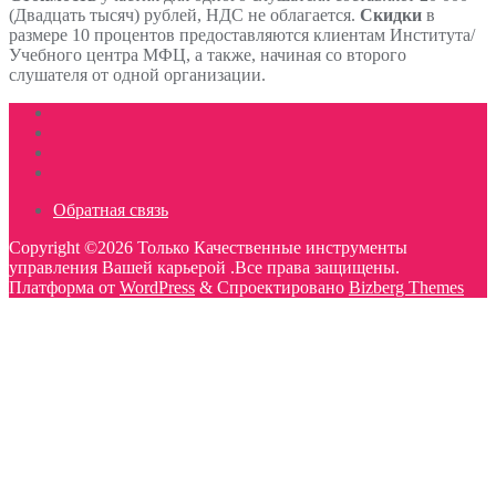
(Двадцать тысяч) рублей, НДС не облагается.
Скидки
в
размере 10 процентов предоставляются клиентам Института/
Учебного центра МФЦ, а также, начиная со второго
слушателя от одной организации.
Обратная связь
Copyright ©2026 Только Качественные инструменты
управления Вашей карьерой .Все права защищены.
Платформа от
WordPress
&
Спроектировано
Bizberg Themes