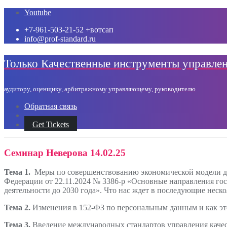
Промотать
Youtube
к
+7-961-503-21-52 +вотсап
содержимому
info@prof-standard.ru
Только Качественные инструменты управле
аудитору, оценщику, арбитражному управляющему, руководителю
Обратная связь
Get Tickets
Семинар Неверова 14.02.25
Тема 1.
Меры по совершенствованию экономической модели де
Федерации от 22.11.2024 № 3386-р «Основные направления гос
деятельности до 2030 года». Что нас ждет в последующие неско
Тема 2.
Изменения в 152-ФЗ по персональным данным и как это
Тема 3.
Введение международных стандартов управления каче