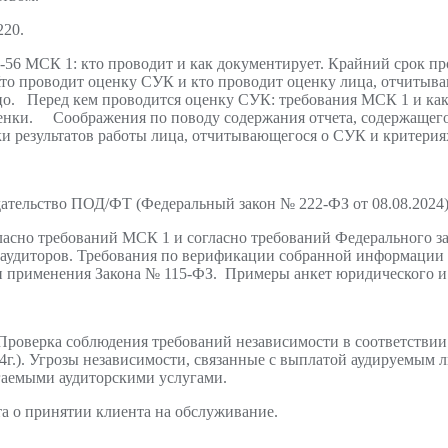
220.
53-56 МСК 1: кто проводит и как документирует. Крайний срок 
о проводит оценку СУК и кто проводит оценку лица, отчитыв
цо. Перед кем проводится оценку СУК: требования МСК 1 и как 
оценки. Соображения по поводу содержания отчета, содержащег
 результатов работы лица, отчитывающегося о СУК и критериях
дательство ПОД/ФТ (Федеральный закон № 222-ФЗ от 08.08.2024)
ласно требований МСК 1 и согласно требований Федерального з
ля аудиторов. Требования по верификации собранной информации
ти применения Закона № 115-ФЗ. Примеры анкет юридического и
Проверка соблюдения требований независимости в соответствии
24г.). Угрозы независимости, связанные с выплатой аудируемым
гаемыми аудиторскими услугами.
а о принятии клиента на обслуживание.