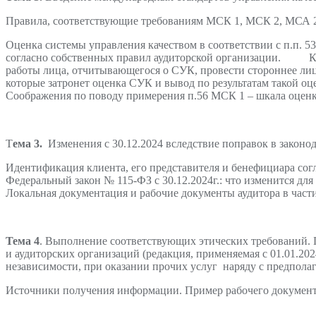
Правила, соответствующие требованиям МСК 1, МСК 2, МСА 
Оценка системы управления качеством в соответствии с п.п. 
согласно собственных правил аудиторской организации. Кт
работы лица, отчитывающегося о СУК, провести стороннее ли
которые затронет оценка СУК и вывод по результатам такой 
Соображения по поводу примерения п.56 МСК 1 – шкала оценки
Т
ема 3.
Изменения с 30.12.2024 вследствие поправок в законо
Идентификация клиента, его представителя и бенефициара сог
Федеральный закон № 115-ФЗ с 30.12.2024г.: что изменится д
Локальная документация и рабочие документы аудитора в час
Тема 4
. Выполнение соответствующих этических требований. 
и аудиторских организаций (редакция, применяемая с 01.01.20
независимости, при оказании прочих услуг наряду с предпола
Источники получения информации. Пример рабочего документ